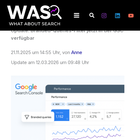
Zum
Inhalt
Suchen
Von
Anne
/
12. März 2026
springen
Update: Branded-Queries-Filter jetzt in der GSC
verfügbar
21.11.2025 um 14:55 Uhr, von
Anne
Update am 12.03.2026 um 09:48 Uhr