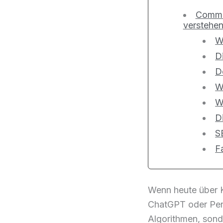
Common
verstehen
W
D
D
W
W
D
S
F
Wenn heute über K
ChatGPT oder Perp
Algorithmen, sond