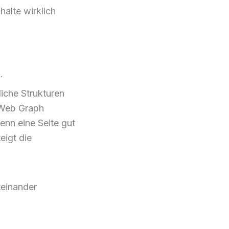
halte wirklich
.
liche Strukturen
m Web Graph
enn eine Seite gut
eigt die
teinander