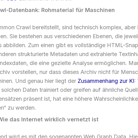
l-Datenbank: Rohmaterial für Maschinen
mmon Crawl bereitstellt, sind technisch komplex, aber 
hen. Sie bestehen aus verschiedenen Ebenen, die jeweil
 abbilden. Zum einen gibt es vollständige HTML-Sna
deren strukturierte Metadaten und extrahierte Textinha
ndexdaten, die eine gezielte Analyse ermöglichen. Ma
rchiv vorstellen, nur dass dieses Archiv nicht für Mens
inen. Und genau hier liegt der
Zusammenhang zur KI
:
solchen Daten trainiert oder greifen auf ähnliche Quel
ensätzen präsent ist, hat eine höhere Wahrscheinlichkei
n“ zu werden.
ie das Internet wirklich vernetzt ist
nd wird es mit den sogenannten Web Graph Data. Hie