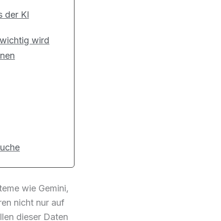
 der KI
wichtig wird
inen
Suche
steme wie Gemini,
en nicht nur auf
llen dieser Daten