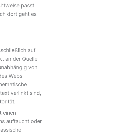
ichtweise passt
ch dort geht es
schließlich auf
kt an der Quelle
 unabhängig von
 des Webs
 thematische
xt verlinkt sind,
orität.
t einen
ns auftaucht oder
lassische