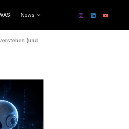
WAS
News
verstehen (und