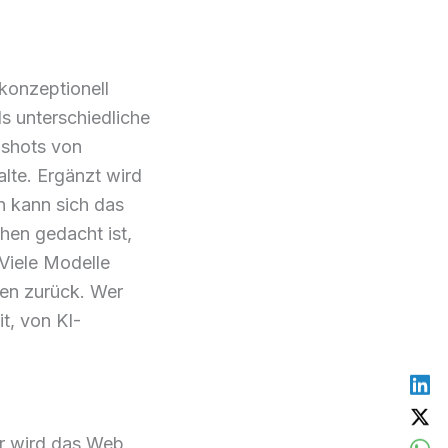
konzeptionell
s unterschiedliche
pshots von
lte. Ergänzt wird
n kann sich das
chen gedacht ist,
 Viele Modelle
len zurück. Wer
t, von KI-
r wird das Web