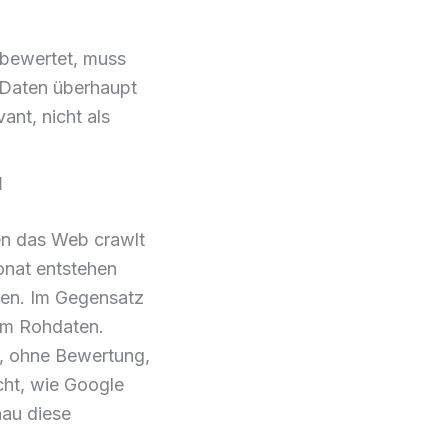
e bewertet, muss
e Daten überhaupt
ant, nicht als
d
en das Web crawlt
onat entstehen
den. Im Gegensatz
 um Rohdaten.
t, ohne Bewertung,
cht, wie Google
nau diese