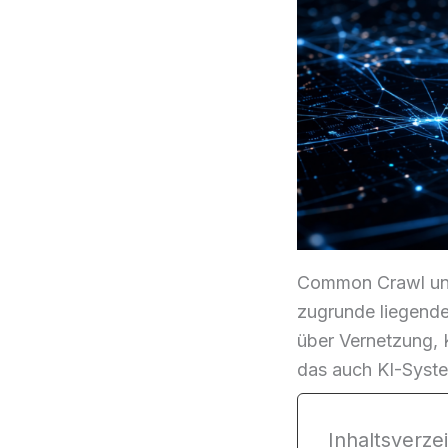
Common Crawl und
zugrunde liegende
über Vernetzung, 
das auch KI-Syste
Inhaltsverzei