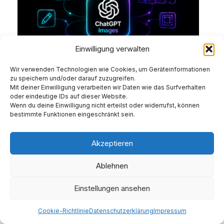
Einwilligung verwalten
Wir verwenden Technologien wie Cookies, um Geräteinformationen
zu speichern und/oder darauf zuzugreifen.
ChatGPT Images: Wie KI-
Mit deiner Einwilligung verarbeiten wir Daten wie das Surfverhalten
Bildgenerierung zum echten Content-
oder eindeutige IDs auf dieser Website.
Tool wird
Wenn du deine Einwilligung nicht erteilst oder widerrufst, können
bestimmte Funktionen eingeschränkt sein.
Alle Themen zu KI
/ Von
Anne
/
23. April 2026
Akzeptieren
Ablehnen
Einstellungen ansehen
Cookie-Richtlinie
Datenschutzerklärung
Impressum