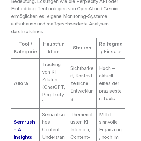
Bedeutung. Lösungen wie die Perplexity API oder
Embedding-Technologien von OpenAI und Gemini
ermöglichen es, eigene Monitoring-Systeme
aufzubauen und maßgeschneiderte Analysen
durchzuführen.
Tool /
Hauptfun
Reifegrad
Stärken
Kategorie
ktion
/ Einsatz
Tracking
Sichtbarke
Hoch –
von KI-
it, Kontext,
aktuell
Zitaten
Allora
zeitliche
eines der
(ChatGPT,
Entwicklun
präziseste
Perplexity
g
n Tools
)
Semantisc
Themencl
Mittel –
Semrush
hes
uster, KI-
sinnvolle
– AI
Content-
Intention,
Ergänzung
Insights
Understan
Content-
, noch im