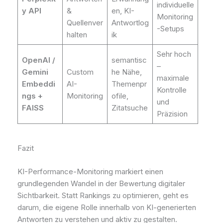
individuelle
y API
&
en, KI-
Monitoring
Quellenver
Antwortlog
-Setups
halten
ik
Sehr hoch
OpenAI /
semantisc
–
Gemini
Custom
he Nähe,
maximale
Embeddi
AI-
Themenpr
Kontrolle
ngs +
Monitoring
ofile,
und
FAISS
Zitatsuche
Präzision
Fazit
KI-Performance-Monitoring markiert einen
grundlegenden Wandel in der Bewertung digitaler
Sichtbarkeit. Statt Rankings zu optimieren, geht es
darum, die eigene Rolle innerhalb von KI-generierten
Antworten zu verstehen und aktiv zu gestalten.