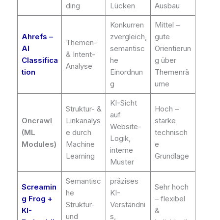
ding
Lücken
Ausbau
Konkurren
Mittel –
Ahrefs –
zvergleich,
gute
Themen-
AI
semantisc
Orientierun
& Intent-
Classifica
he
g über
Analyse
tion
Einordnun
Themenrä
g
ume
KI-Sicht
Struktur- &
Hoch –
auf
Oncrawl
Linkanalys
starke
Website-
(ML
e durch
technisch
Logik,
Modules)
Machine
e
interne
Learning
Grundlage
Muster
Semantisc
präzises
Screamin
Sehr hoch
he
KI-
g Frog +
– flexibel
Struktur-
Verständni
KI-
&
und
s,