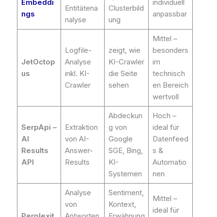
Embeddi
individuell
Entitätena
Clusterbild
ngs
anpassbar
nalyse
ung
Mittel –
Logfile-
zeigt, wie
besonders
JetOctop
Analyse
KI-Crawler
im
us
inkl. KI-
die Seite
technisch
Crawler
sehen
en Bereich
wertvoll
Abdeckun
Hoch –
SerpApi –
Extraktion
g von
ideal für
AI
von AI-
Google
Datenfeed
Results
Answer-
SGE, Bing,
s &
API
Results
KI-
Automatio
Systemen
nen
Analyse
Sentiment,
Mittel –
von
Kontext,
ideal für
Perplexit
Antworten
Erwähnung