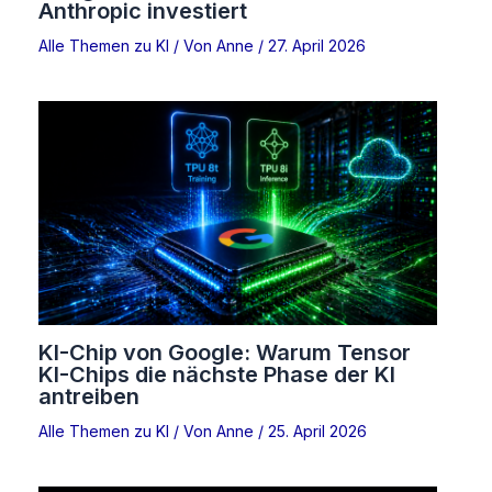
Anthropic investiert
Alle Themen zu KI
/ Von
Anne
/
27. April 2026
KI-Chip von Google: Warum Tensor
KI-Chips die nächste Phase der KI
antreiben
Alle Themen zu KI
/ Von
Anne
/
25. April 2026