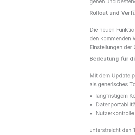
gehen und bestehe
Rollout und Verf
Die neuen Funktion
den kommenden Woc
Einstellungen der
Bedeutung für d
Mit dem Update pos
als generisches T
langfristigem K
Datenportabilitä
Nutzerkontrolle
unterstreicht den 